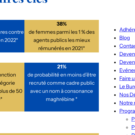
38%
Adhér
res contre
de femmes parmi les 1 % des
Blog
en 2022*
agents publics les mieux
Conta
rémunérés en 2021*
Deven
Deveni
21%
Evéne
onction
de probabilité en moins d’être
Faire 
tégorie
recruté comme cadre public
Le Bur
plus de 50
avec un nom à consonance
Nos Dé
*
maghrébine *
Notre 
Progr
P
P