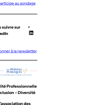
participe au sondage
 suivre sur
L
edIn
i
n
onner à la newsletter
k
e
d
I
n
ité Professionnelle
nclusion – Diversité
L’association des