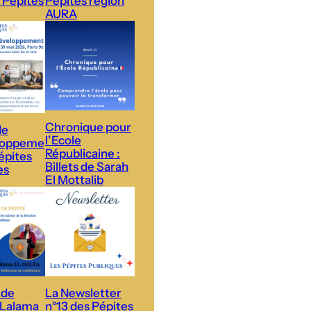
 Pépites
Pépites région
AURA
Chronique pour
de
l’Ecole
loppeme
Républicaine :
épites
Billets de Sarah
es
El Mottalib
 de
La Newsletter
 Lalama
n°13 des Pépites