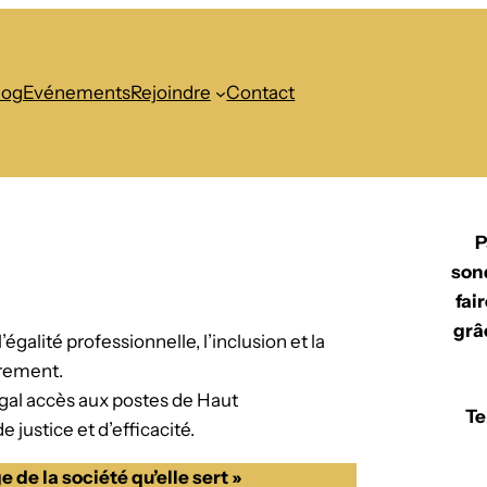
log
Evénements
Rejoindre
Contact
P
son
fai
grâ
égalité professionnelle, l’inclusion et la
drement.
 égal accès aux postes de Haut
Te
justice et d’efficacité.
 de la société qu’elle sert »