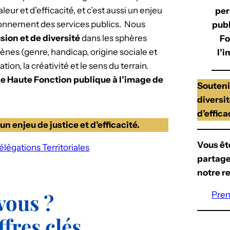
ur et d’efficacité, et c’est aussi un enjeu
per
ionnement des services publics. Nous
publ
usion et de diversité
dans les sphères
Fo
ènes (genre, handicap, origine sociale et
l’i
tion, la créativité et le sens du terrain.
une Haute Fonction publique à l’image de
Soutenir
diversit
d’effica
un enjeu de justice et d’efficacité.
Vous êt
légations Territoriales
partage
notre r
vous ?
Pren
fres clés