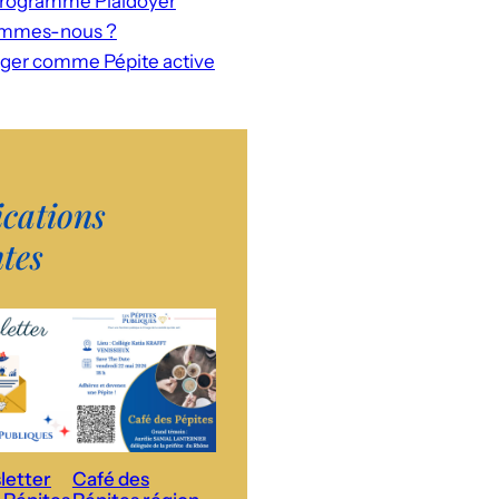
rogramme Plaidoyer
ommes-nous ?
ger comme Pépite active
ications
ntes
letter
Café des