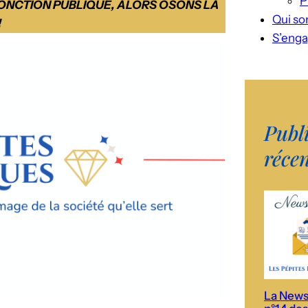
P
FONCTION PUBLIQUE, ALORS OSONS LA
Qui s
!
S’enga
Publ
réce
La News