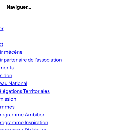
Naviguer…
er
ct
ir mécène
r partenaire de l’association
ments
un don
eau National
légations Territoriales
mission
ammes
rogramme Ambition
rogramme Inspiration