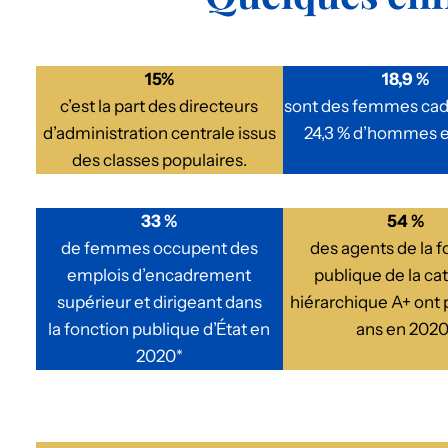
15%
18,9 %
c’est la part des directeurs
sont des femmes cad
d’administration centrale issus
24,3 % d’hommes 
des classes populaires.
33 %
54 %
de femmes occupent des
des agents de la f
emplois d’encadrement
publique de la ca
supérieur et dirigeant dans
hiérarchique A+ ont 
la fonction publique d’État en
ans en 2020
2020*