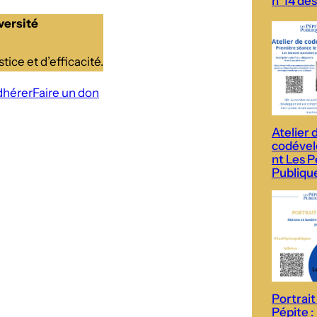
n°14 des
versité
tice et d’efficacité.
dhérer
Faire un don
Atelier 
codéve
nt Les P
Publiqu
Portrait
Pépite :