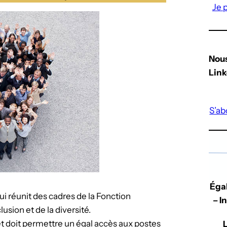
Je 
Nous
Link
S’ab
Égal
ui réunit des cadres de la Fonction
– I
lusion et de la diversité.
t doit permettre un égal accès aux postes