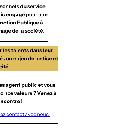
sonnels du service
ic engagé pour une
nction Publique à
mage de la société
.
 les talents dans leur
é : un enjeu de justice et
cité
es agent public et vous
z nos valeurs ? Venez à
encontre !
ez contact avec nous.