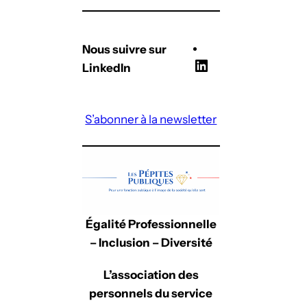
Nous suivre sur
L
LinkedIn
i
n
S’abonner à la newsletter
k
e
d
I
n
Égalité Professionnelle
– Inclusion – Diversité
L’association des
personnels du service