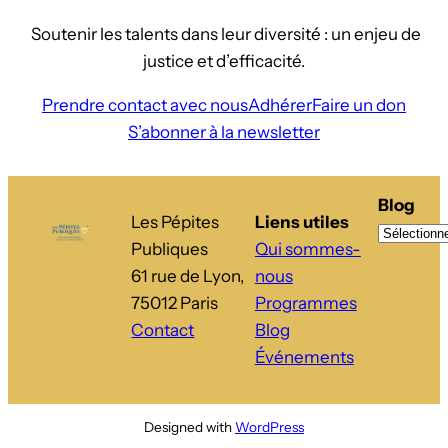
Soutenir les talents dans leur diversité : un enjeu de
justice et d’efficacité.
Prendre contact avec nous
Adhérer
Faire un don
S’abonner à la newsletter
Blog
Les Pépites
Liens utiles
Publiques
Qui sommes-
61 rue de Lyon,
nous
75012 Paris
Programmes
Contact
Blog
Événements
Designed with
WordPress