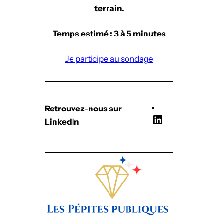
terrain.
Temps estimé : 3 à 5 minutes
Je participe au sondage
Retrouvez-nous sur
L
LinkedIn
i
n
k
e
d
I
n