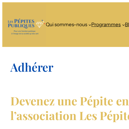
Qui sommes-nous
Programmes
B
Adhérer
Devenez une Pépite
en
l’association Les Pépi