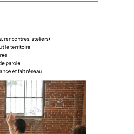
 rencontres, ateliers)
t le territoire
res
 de parole
nce et fait réseau