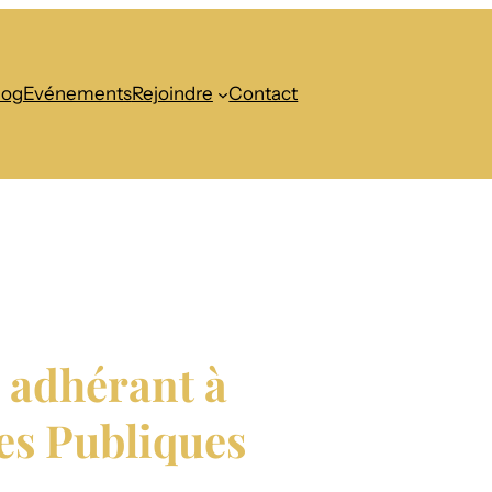
log
Evénements
Rejoindre
Contact
 adhérant à
tes Publiques