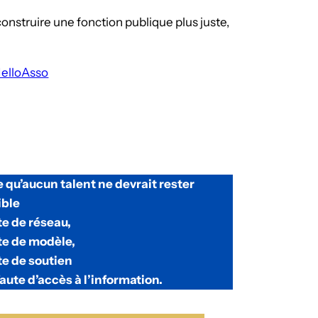
 construire une fonction publique plus juste,
HelloAsso
 qu’aucun talent ne devrait rester
ible
te de réseau,
te de modèle,
te de soutien
faute d’accès à l’information.