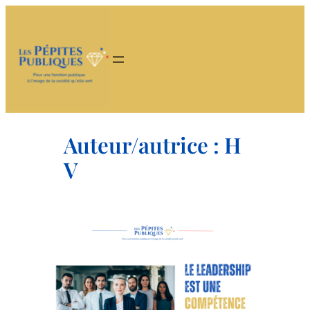
Aller
au
contenu
Auteur/autrice :
H
V