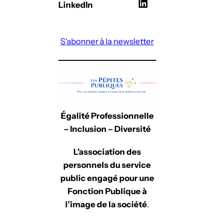
L
LinkedIn
i
n
S’abonner à la newsletter
k
e
d
I
n
Égalité Professionnelle
– Inclusion – Diversité
L’association des
personnels du service
public engagé pour une
Fonction Publique à
l’image de la société
.