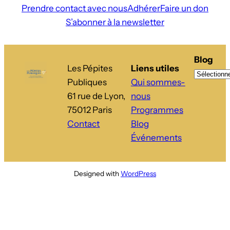
Prendre contact avec nous
Adhérer
Faire un don
S’abonner à la newsletter
Blog
Les Pépites
Liens utiles
Publiques
Qui sommes-
61 rue de Lyon,
nous
75012 Paris
Programmes
Contact
Blog
Événements
Designed with
WordPress