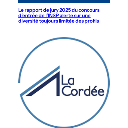
Le rapport de jury 2025 du concours
d’entrée de l’INSP alerte sur une
diversité toujours limitée des profils