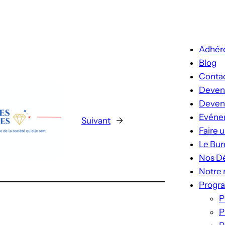
Adhér
Blog
Conta
Deven
Deveni
Evéne
Suivant
→
Faire 
Le Bur
Nos Dé
Notre 
Progr
P
P