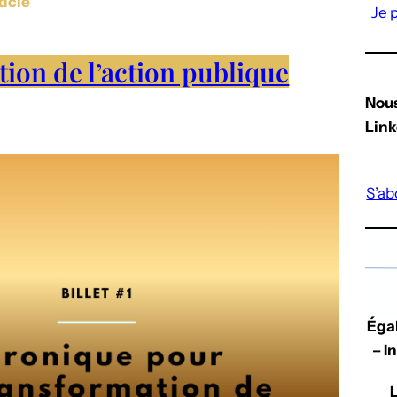
ticle
Je 
ion de l’action publique
Nous
Link
S’ab
Égal
– I