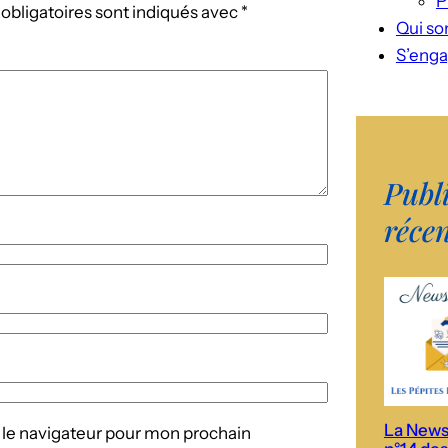
P
obligatoires sont indiqués avec
*
Qui s
S’enga
Publ
réce
La News
 le navigateur pour mon prochain