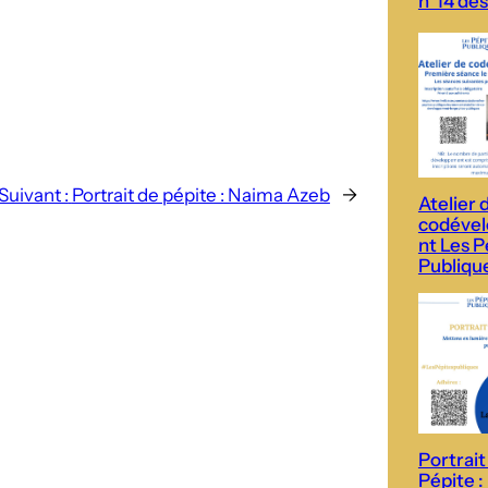
n°14 des
Suivant :
Portrait de pépite : Naima Azeb
→
Atelier 
codéve
nt Les P
Publiqu
Portrait
Pépite :