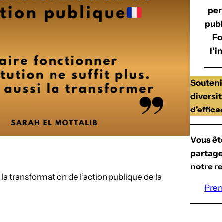
per
publ
Fo
l’i
Soutenir
diversit
d’effica
Vous êt
partage
notre r
 la transformation de l’action publique de la
Pren