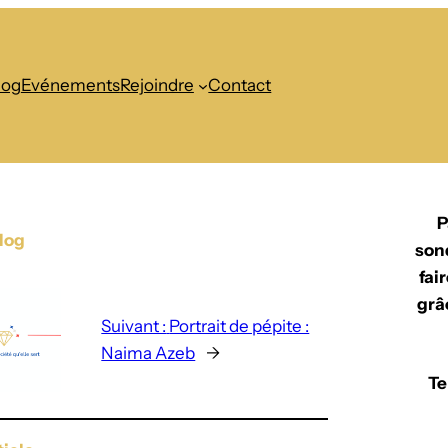
log
Evénements
Rejoindre
Contact
P
Blog
son
fai
grâ
Suivant :
Portrait de pépite :
Naima Azeb
→
Te