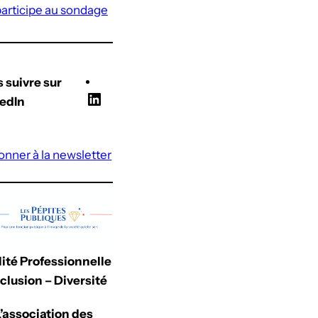
participe au sondage
 suivre sur
L
edIn
i
n
onner à la newsletter
k
e
d
I
n
ité Professionnelle
nclusion – Diversité
L’association des