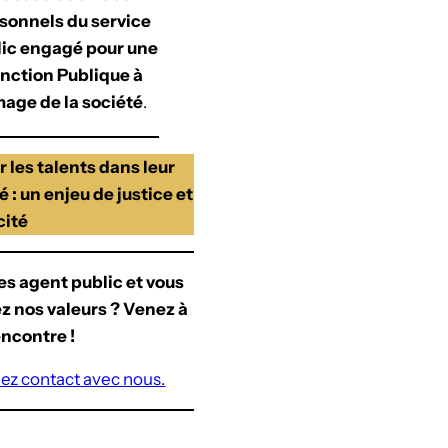
sonnels du service
ic engagé pour une
nction Publique à
mage de la société
.
 les talents dans leur
é : un enjeu de justice et
cité
es agent public et vous
z nos valeurs ? Venez à
encontre !
ez contact avec nous.