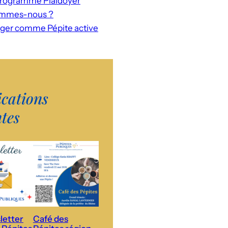
rogramme Plaidoyer
ommes-nous ?
ger comme Pépite active
ications
ntes
letter
Café des