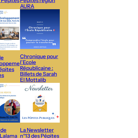
 Pépites
Pépites région
AURA
Chronique pour
de
l’Ecole
loppeme
Républicaine :
épites
Billets de Sarah
es
El Mottalib
 de
La Newsletter
 Lalama
n°13 des Pépites