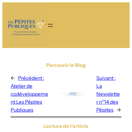
Parcourir le Blog
←
Précédent :
Suivant :
Atelier de
La
codéveloppeme
Newslette
nt Les Pépites
r n°14 des
Publiques
Pépites
→
Lecture de l’article