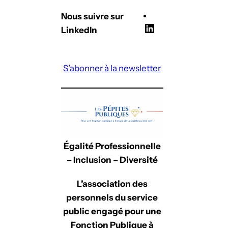
Nous suivre sur
L
LinkedIn
i
n
S’abonner à la newsletter
k
e
d
I
n
Égalité Professionnelle
– Inclusion – Diversité
L’association des
personnels du service
public engagé pour une
Fonction Publique à