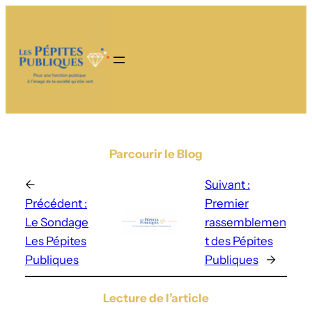
Parcourir le Blog
←
Suivant :
Précédent :
Premier
Le Sondage
rassemblemen
Les Pépites
t des Pépites
Publiques
Publiques
→
Lecture de l’article