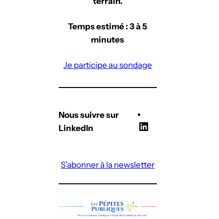
terrain.
Temps estimé : 3 à 5
minutes
Je participe au sondage
Nous suivre sur
L
LinkedIn
i
n
S’abonner à la newsletter
k
e
d
I
n