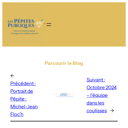
Parcourir le Blog
←
Suivant :
Précédent :
Octobre 2024
Portrait de
– l’équipe
Pépite :
dans les
Michel-Jean
coulisses
→
Floc’h