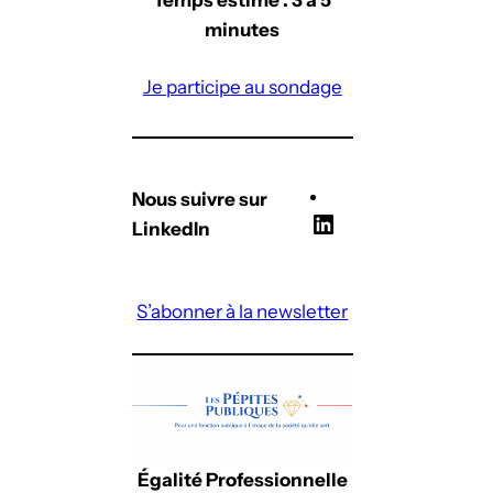
minutes
Je participe au sondage
Nous suivre sur
L
LinkedIn
i
n
S’abonner à la newsletter
k
e
d
I
n
Égalité Professionnelle