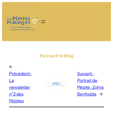
Parcourir le Blog
←
Précédent :
Suivant :
La
Portrait de
newsletter
Pépite : Zohra
n°2 des
Benfodda
→
Pépites