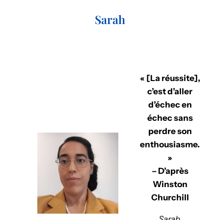
Sarah
« [La réussite],
c’est d’aller
d’échec en
échec sans
perdre son
enthousiasme.
»
– D’après
Winston
Churchill
Sarah,