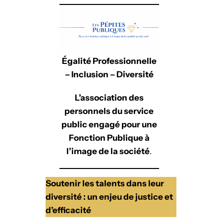
d
I
n
Égalité Professionnelle
– Inclusion – Diversité
L’association des
personnels du service
public engagé pour une
Fonction Publique à
l’image de la société
.
Soutenir les talents dans leur
diversité : un enjeu de justice et
d’efficacité