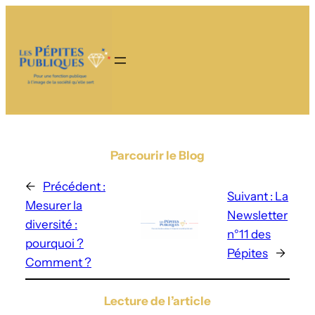
Parcourir le Blog
←
Précédent :
Suivant :
La
Mesurer la
Newsletter
diversité :
n°11 des
pourquoi ?
Pépites
→
Comment ?
Lecture de l’article