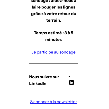
sondage : aidez-nous à
faire bouger les lignes
grâce à votre retour du
terrain.
Temps estimé : 3 à 5
minutes
Je participe au sondage
Nous suivre sur
L
LinkedIn
i
n
S’abonner à la newsletter
k
e