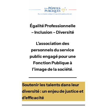
d
I
n
Égalité Professionnelle
– Inclusion – Diversité
L’association des
personnels du service
public engagé pour une
Fonction Publique à
l’image de la société
.
Soutenir les talents dans leur
diversité : un enjeu de justice et
d’efficacité