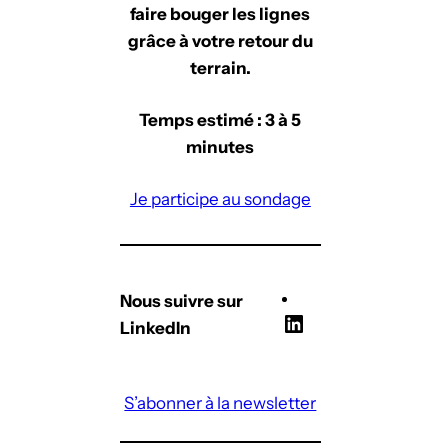
faire bouger les lignes
grâce à votre retour du
terrain.
Temps estimé : 3 à 5
minutes
Je participe au sondage
Nous suivre sur
L
LinkedIn
i
n
S’abonner à la newsletter
k
e