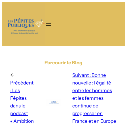
Parcourir le Blog
←
Suivant :
Bonne
Précédent
nouvelle : l’égalité
:
Les
entre les hommes
Pépites
et les femmes
dans le
continue de
podcast
progresser en
« Ambition
France et en Europe