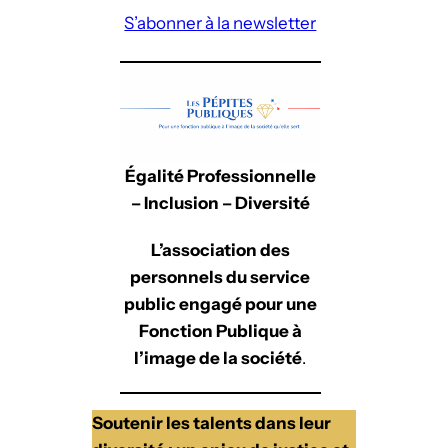
S’abonner à la newsletter
k
e
d
I
n
Égalité Professionnelle
– Inclusion – Diversité
L’association des
personnels du service
public engagé pour une
Fonction Publique à
l’image de la société
.
Soutenir les talents dans leur