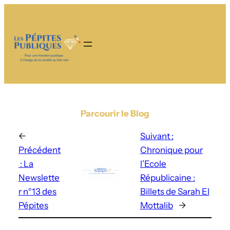
Parcourir le Blog
←
Suivant :
Précédent
Chronique pour
:
La
l’Ecole
Newslette
Républicaine :
r n°13 des
Billets de Sarah El
Pépites
Mottalib
→