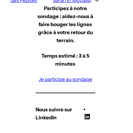
des Pépites
Sarah El Mottalib
→
Participez à notre
sondage : aidez-nous à
faire bouger les lignes
grâce à votre retour du
terrain.
Temps estimé : 3 à 5
minutes
Je participe au sondage
Nous suivre sur
L
LinkedIn
i
n