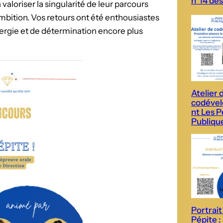
n°14 des
valoriser la singularité de leur parcours
ambition. Vos retours ont été enthousiastes
nergie et de détermination encore plus
Atelier 
codéve
nt Les P
Publiqu
Portrait
Pépite :