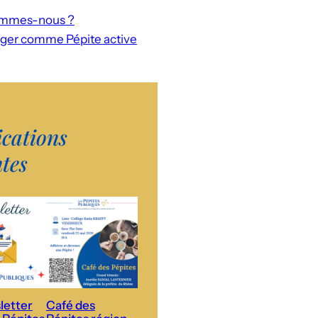
rogramme Plaidoyer
ommes-nous ?
ger comme Pépite active
ications
ntes
letter
Café des