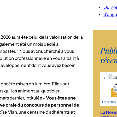
P
Qui s
S’enga
026 aura été celui de la valorisation de la
 également été un mois dédié à
Publ
imposteur. Nous avons cherché à vous
réce
olution professionnelle en vous aidant à
de développement dont vous avez besoin
ont été mises en lumière. Elles ont
rs qui les animent au quotidien ;
ars dernier, intitulée «
Vous êtes une
uve orale du concours de personnel de
oïse Vian, une centaine d’adhérents et
La News