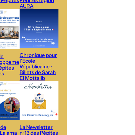
 Pépites
Pépites région
AURA
Chronique pour
de
l’Ecole
loppeme
Républicaine :
épites
Billets de Sarah
es
El Mottalib
 de
La Newsletter
 Lalama
n°13 des Pépites