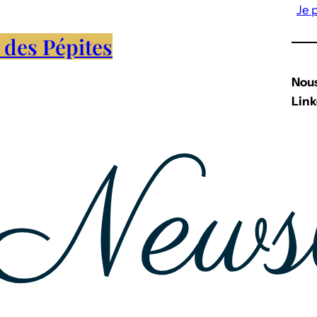
Je 
 des Pépites
Nous
Link
S’ab
Égal
– I