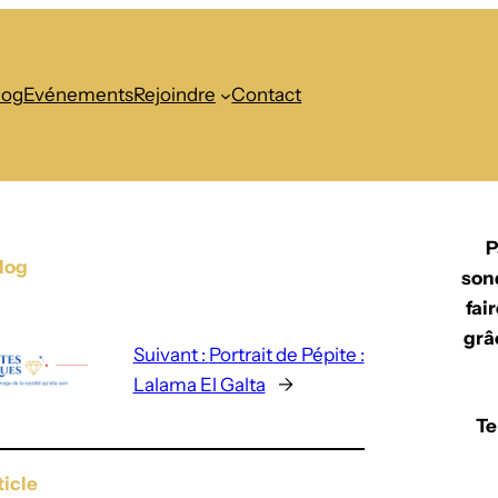
log
Evénements
Rejoindre
Contact
P
Blog
son
fai
grâ
Suivant :
Portrait de Pépite :
Lalama El Galta
→
Te
ticle