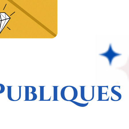
Naviguer…
er
ct
ir mécène
r partenaire de l’association
ments
un don
eau National
légations Territoriales
mission
ammes
rogramme Ambition
rogramme Inspiration