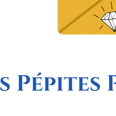
Adhér
Blog
Conta
Deven
Deveni
Evéne
Faire 
Le Bur
Nos Dé
Notre 
Progr
P
P