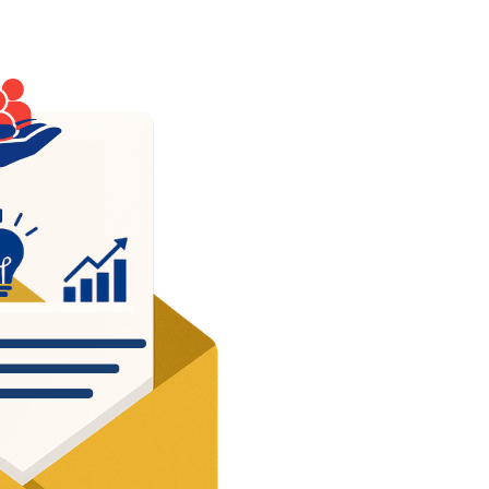
sonnels du service
ic engagé pour une
nction Publique à
mage de la société
.
 les talents dans leur
é : un enjeu de justice et
cité
es agent public et vous
z nos valeurs ? Venez à
encontre !
ez contact avec nous.