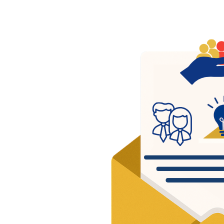
per
publ
Fo
l’i
Soutenir
diversit
d’effica
Vous êt
partage
notre r
Pren