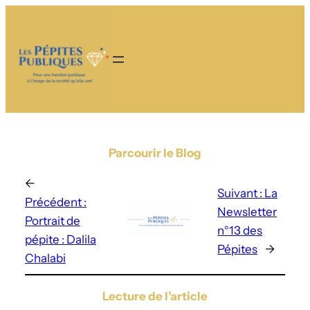
Parcourir le Blog
←
Suivant :
La
Précédent :
Newsletter
Portrait de
n°13 des
pépite : Dalila
Pépites
→
Chalabi
Lecture de l’article