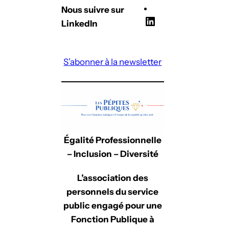
Nous suivre sur
L
LinkedIn
i
n
S’abonner à la newsletter
k
e
d
I
n
Égalité Professionnelle
– Inclusion – Diversité
L’association des
personnels du service
public engagé pour une
Fonction Publique à