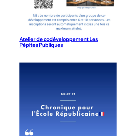
Atelier de codéveloppement Les
Pépites Publiques