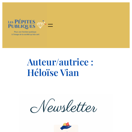
Aller
au
contenu
Auteur/autrice :
Héloïse Vian